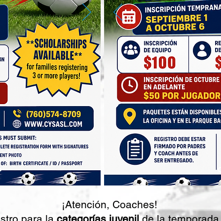
¡Atención, Coaches!
stro para la
categorías juvenil
de la temporada