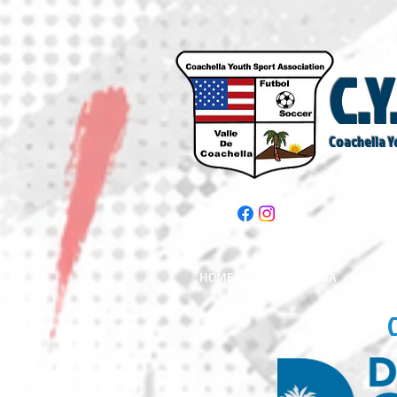
C.Y
Coachella Y
HOME
CYSA