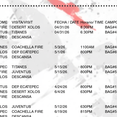
HOME
VISITA/VISIT
FECHA / DATE
Horario/ TIME
CAMPO
FIRE
DESERT XOLOS
04/31/26
8:00PM
BAG#4
NTUS
TITANES
04/31/26
6:30PM
BAG#4
EPEC
DESCANSA
ANES
COACHELLA FIRE
5/3/26
1100AM
BAG#4
OLOS
DEP. ECATEPEC
5/1/26
800PM
BAG#6
NTUS
DESCANSA
EPEC
TITANES
​5/15/26
​800PM
BAG#6
FIRE
JUVENTUS
5/15/26
800PM
BAG#5
OLOS
DESCANSA
NTUS
DEP. ECATEPEC
4/24/26
800PM
BAG#1
ANES
DESERT XOLOS
6/4/26
630PM
BAG#5
FIRE
DESCANSA
OLOS
JUVENTUS
5/12/26
630PM
BAG#4
EPEC
COACHELLA FIRE
​6/19/26
815PM
BAG#5
ANES
DESCANSA