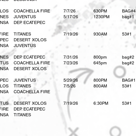
OLOS
COACHELLA FIRE
​7/7/26
​630PM
​BAG#4
ANES
JUVENTUS
5/17/26
1230PM
bag#1
NSA
DEP. ECATEPEC
FIRE
TITANES
7/19/26
930AM
53#1
EPEC
DESERT XOLOS
NSA
JUVENTUS
ANES
DEP. ECATEPEC
​7/31/26
​800pm
​bag#2
NTUS
COACHELLA FIRE
​7/23/26
​645pm
​bag#2
NSA
DESERT XOLOS
EPEC
JUVENTUS
​5/29/26
​800PM
​BAG#1
OLOS
TITANES
​7/5/26
​800AM
53#1
NSA
COACHELLA FIRE
NTUS
DESERT XOLOS
7/19/26
6:30PM
53#1
FIRE
DEP. ECATEPEC
NSA
TITANES