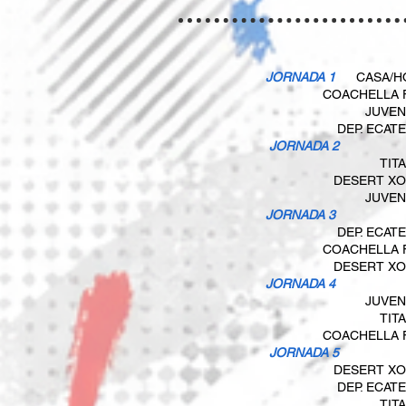
JORNADA 1
CASA/
COACHELLA 
JUVE
DEP. ECAT
​ JORNADA 2
TIT
DESERT X
JUVE
JORNADA 3
DEP. ECAT
COACHELLA 
DESERT X
JORNADA 4
JUVE
TIT
COACHELLA 
​ JORNADA 5
DESERT X
DEP. ECAT
TIT