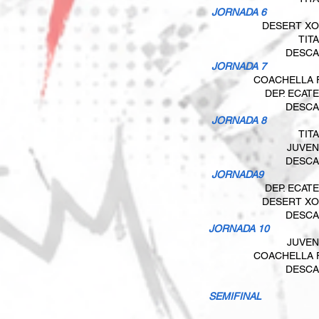
​ JORNADA 6​
DESERT X
TIT
DESCA
​ JORNADA 7
COACHELLA 
DEP. ECAT
DESCA
​ JORNADA 8
TIT
JUVE
DESCA
​ JORNADA9
DEP. ECAT
DESERT X
DESCA
JORNADA 10
JUVE
COACHELLA 
DESCA
SEMIFINAL