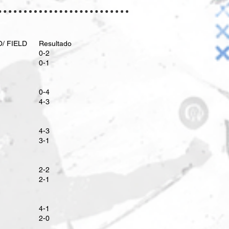
/ FIELD
Resultado
0-2
0-1
0-4
4-3
​4-3
3-1
2-2
​2-1
4-1
2-0