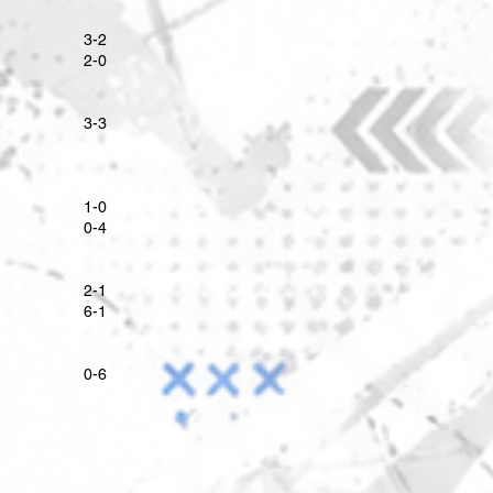
​3-2
2-0
3-3
1-0
0-4
2-1
6-1
0-6