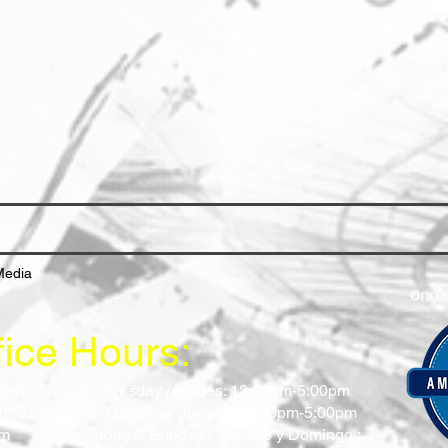
Media
fice Hours:
0pm-5:00pm
Tuesday / Martes: 12:00pm-5:00pm
:00pm-5:00pm
Thrusday/ Jueves: 12:00pm-5:00pm
-5:00pm
Saturday & Sunday / Sabado y Domingo :