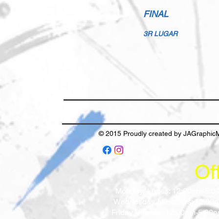
FINAL
3R LUGAR
© 2015 Proudly created by JAGraphic
Of
Monday/ Lunes: 12:0
Wednesday. Miercoles: 12
Friday. Viernes: 12:00pm