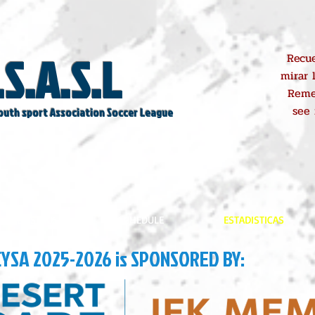
.S.A.S.L
Recue
mirar 
Reme
see
outh sport Association Soccer League
REGISTROS
SCHEDULE
ESTADISTICAS
CYSA 2025-2026 is SPONSORED BY: