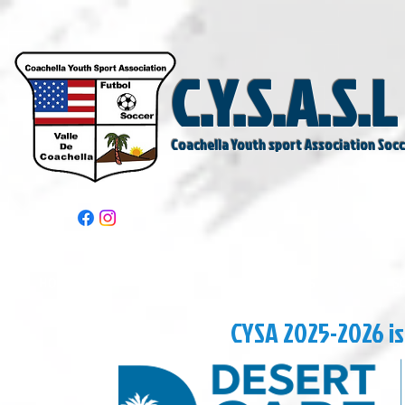
C.Y.S.A.S.L
Coachella Youth sport Association Soc
HOME
CYSA
REGISTROS
S
CYSA 2025-2026 i