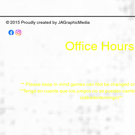
© 2015 Proudly created by JAGraphicMedia
Office Hours
Monday/ Lunes: 12:00pm-5:00pm
Tuesday / 
Wednesday. Miercoles: 12:00pm-5:00pm
Thrusday/
Friday. Viernes: 12:00pm-5:00pm
Saturday & Sun
Closed / Cerrado
** Please keep in mind games can Not be changed on
**Tenga en cuenta que los juegos no se pueden cambi
(sábado/domingo)**