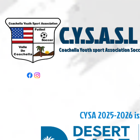
C.Y.S.A.S.L
Coachella Youth sport Association Soc
HOME
CYSA
REGISTROS
S
CYSA 2025-2026 i