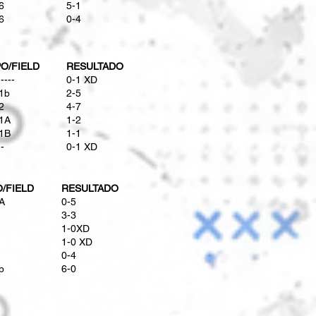
6
5-1
6
0-4
O/FIELD
RESULTADO
-----
​0-1 XD
1b
​2-5
2
4-7​
1A
​1-2
1B
​​1-1
--
0-1 XD
/FIELD
RESULTADO
A
​0-5
​3-3
​1-0XD
1-0 XD
0-4
b
6-0