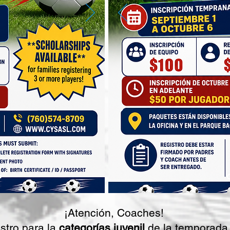
¡Atención, Coaches!
stro para la
categorías juvenil
de la temporada