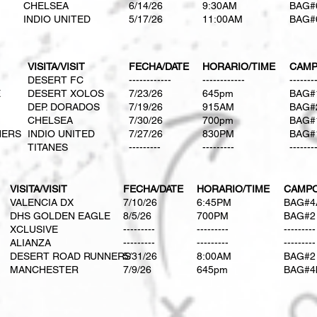
CHELSEA
6/14/26
9:30AM
BAG#
INDIO UNITED
5/17/26
11:00AM
BAG#
VISITA/VISIT
FECHA/DATE
HORARIO/TIME
CAMP
DESERT FC
​------------
​------------
​-------
E
DESERT XOLOS
​7/23/26
​645pm​
BAG#
DEP. DORADOS
​7/19/26
​915AM
BAG#
CHELSEA
​7/30/26
​700pm
BAG#
NERS
INDIO UNITED
​7/27/26​
​830PM​
BAG#
TITANES
---------
---------
-------
VISITA/VISIT
FECHA/DATE
HORARIO/TIME
CAMPO
VALENCIA DX
​7/10/26
6:45PM
BAG#4
DHS GOLDEN EAGLE
​8/5/26
​700PM
BAG#2
XCLUSIVE
---------
---------
---------
ALIANZA
---------
---------
---------
DESERT ROAD RUNNERS
5/31/26
8:00AM
BAG#2
MANCHESTER
7/9/26
645pm
BAG#4