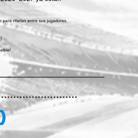
para rifarlas entre sus jugadores.
)
sible!
O