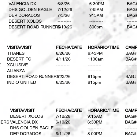
VALENCIA DX
6/8/26
6:30PM
BAG
DHS GOLDEN EAGLE
​7/12/26
​745AM
BAG
DEP. DORADOS
​7/5/26
​915AM
BAG
DESERT XOLOS
---------
---------
------
DESERT ROAD RUNNERS
6/19/26
800pm
BAG
VISITA/VISIT
FECHA/DATE
HORARIO/TIME
CAMP
TITANES
​6/26/26
​6:45PM
BAG#
DESERT FC
​4/11/26
1100am​
BAG#
E
XCLUSIVE
---------
---------
-------
ALIANZA
---------
---------
-------
DESERT ROAD RUNNERS
​7/23/26
​815pm
BAG#
INDIO UNITED
​6/23/26
​815pm
BAG#
VISITA/VISIT
FECHA/DATE
HORARIO/TIME
CAMP
DESERT XOLOS
7/12/26
9:15AM
BAG#
NERS
VALENCIA DX
6/10/26
6:30PM
BAG#
DHS GOLDEN EAGLE
---------
---------
-------
DEP. DORADOS
6/11/26
8:00PM
BAG#