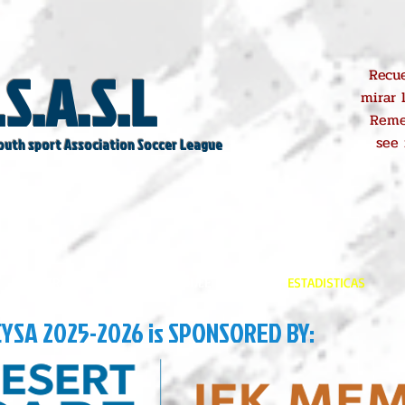
.S.A.S.L
Recue
mirar 
Reme
see
outh sport Association Soccer League
REGISTROS
SCHEDULE
ESTADISTICAS
CYSA 2025-2026 is SPONSORED BY: