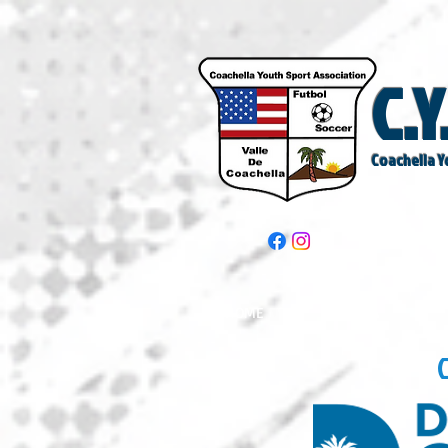
C.Y
Coachella Y
HOME
CYSA