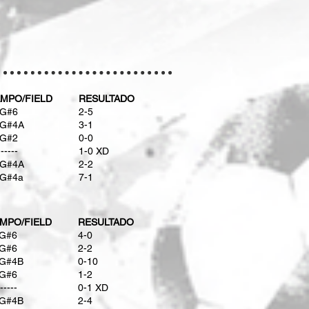
MPO/FIELD
RESULTADO
G#6
2-5
G#4A
3-1
G#2
0-0
------
1-0 XD
G#4A
2-2
G#4a
7-1
MPO/FIELD
RESULTADO
G#6
​4-0
G#6
2-2
G#4B
​0-10
G#6
1-2
-----
​0-1 XD
G#4B
​2-4