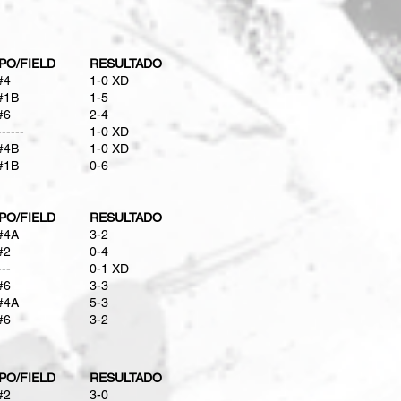
PO/FIELD
RESULTADO
#4
1-0 XD
#1B
1-5
#6
2-4
------
​1-0 XD
#4B
1-0 XD
#1B
0-6​
PO/FIELD
RESULTADO
#4A
3-2
#2
0-4
---
0-1 XD
#6
3-3
#4A
5-3
#6
3-2
PO/FIELD
RESULTADO
#2
3-0