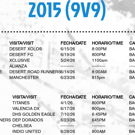
(9V9) 2015
VISITA/VISIT
FECHA/DATE
HORARIO/TIME
CA
DESERT XOLOS
6/15/26
8:00PM
BA
DESERT FC
6/19/26
800PM
BA
XCLUSIVE
​5/24/26
​1100am
BA
ALIANZA
---------
---------
---
E
DESERT ROAD RUNNERS
6/14/26
8:00AM
BA
MANCHESTER
6/23/26
815pm
BA
VISITA/VISIT
FECHA/DATE
HORARIO/TIME
CA
TITANES
​4/1/26
​800PM
BA
VALENCIA DX
6/17/26
800pm
BA
DHS GOLDEN EAGLE
​7/10/26
​6:45PM
BA
NERS
DEP. DORADOS
6/23/26
645PM
BA
CHELSEA
---------
---------
----
INDIO UNITED
​6/28/26
​800AM
BA