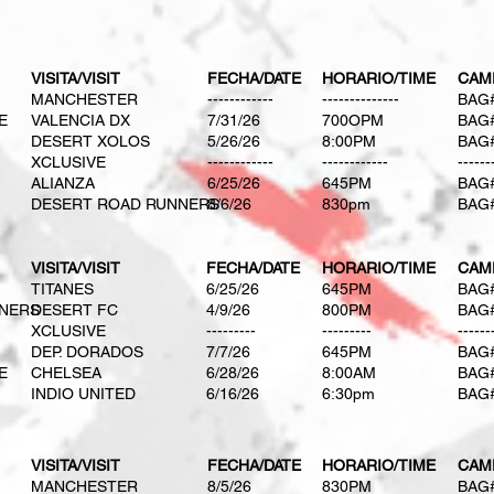
VISITA/VISIT
FECHA/DATE
HORARIO/TIME
CAM
MANCHESTER
​------------
​--------------
BAG
E
VALENCIA DX
​7/31/26
​700OPM
BAG
DESERT XOLOS
5/26/26
8:00PM
BAG
XCLUSIVE
​------------
​------------​
​------
ALIANZA
6/25/26
645PM
BAG
DESERT ROAD RUNNERS
​8/6/26
​830pm
BAG
VISITA/VISIT
FECHA/DATE
HORARIO/TIME
CAM
TITANES
​6/25/26
645PM
BAG
NERS
DESERT FC
​4/9/26
800PM
BAG
XCLUSIVE
​---------
---------
------
DEP. DORADOS
​7/7/26
645PM
BAG
E
CHELSEA
​6/28/26
8:00AM
BAG
INDIO UNITED
6/16/26
6:30pm
BAG
VISITA/VISIT
FECHA/DATE
HORARIO/TIME
CAM
MANCHESTER
8/5/26
830PM
BAG