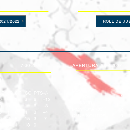
021/2022
ROLL DE JU
7-30-2026
APERTURA 2026-2027
2
9
EQUIPOS
JJ
JE
JP
GF
GC
PTS
+/-
VIPERS
1
0
0
15
3
6
+12
BOCA JR
1
0
0
9
1
6
+8
MONTOYA F.C
2
0
1
8
4
3
+4
CLUB XOLITOS
0
0
2
8
15
3
-7
0
3
1
18
0