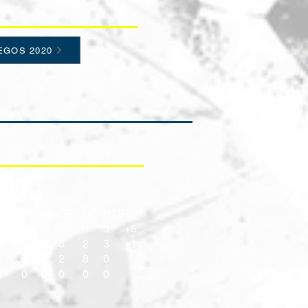
EGOS 2020
7/30-2026
018
JG
JE
JP
GF
GC
PTS
+/-
1
0
0
5
0
3
+5
1
0
0
3
2
3
+1
0
0
2
2
8
0
0
0
0
0
0
0