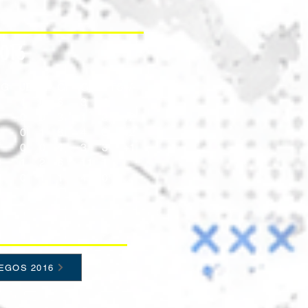
016
JG
JE
JP
GF
GC
PTS
+/-
1
1
0
6
3
4
1
0
0
3
1
3
+2
1
0
1
6
4
3
+2
1
0
0
4
3
3
+1
0
1
2
6
11
1
0
0
1
1
4
0
EGOS 2016