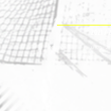
APERTURA 2026-2027
2021 / 
EQUIPOS
JJ
JG
JE