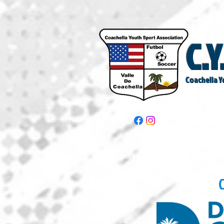
C.Y
Coachella Y
HOME
CYSA