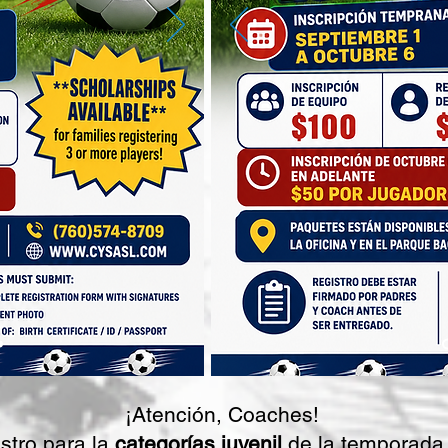
¡Atención, Coaches!
stro para la
categorías juvenil
de la temporada