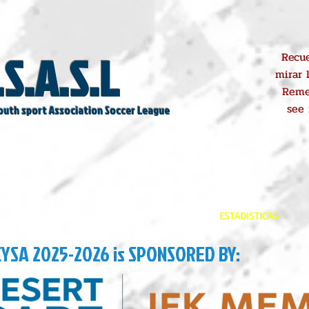
.S.A.S.L
Recue
mirar 
Reme
see
outh sport Association Soccer League
REGISTROS
SCHEDULE
ESTADISTICAS
CYSA 2025-2026 is SPONSORED BY: