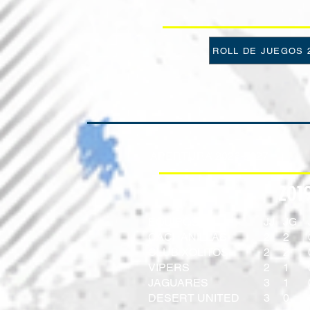
ROLL DE JUEGOS 2
APERTURA 2026-2027
201
EQUIPOS
JJ
JG
CACHANILLAS​
2
2
CLUB XOLITOS
2
2
​VIPERS
2
1
JAGUARES
3
1
DESERT UNITED
3
0