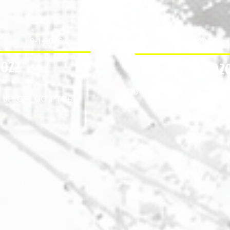
9-1-2026
APERTURA 2026-2027
2022
2020
EQUIPOS
JJ
J
JP
GF
GC
PTS
+/-