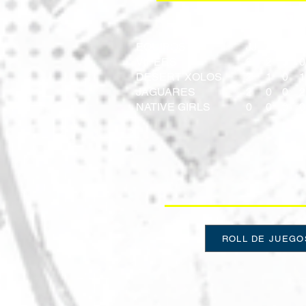
2017
EQUIPOS
JJ
JG
JE
J
VIPERS
2
2
0
0
DESERT XOLOS
2
1
0
1
JAGUARES
2
0
0
2
NATIVE GIRLS
0
0
0
0
ROLL DE JUEGO