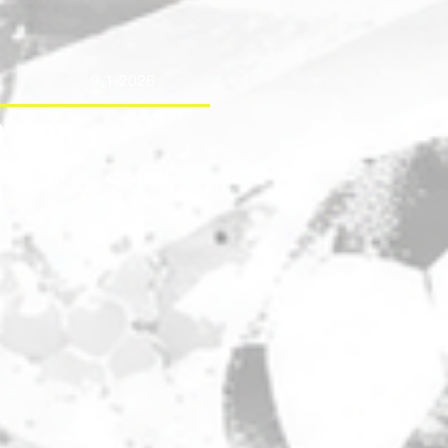
9-1-2026
 / 2021
G
JE
JP
GF
GC
PTS
+/-