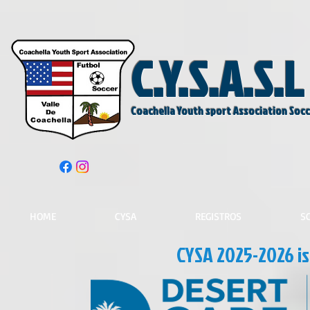
C.Y.S.A.S.L
Coachella Youth sport Association Soc
HOME
CYSA
REGISTROS
S
CYSA 2025-2026 i