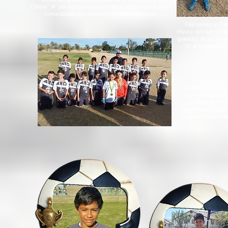
Chivas “A” por su sub-campeonato en el Torneo de Copa
comandados por su coach Eduardo Machuca.
Felicitamos a Car
Rivera por ser el c
goleador de la categ
10 al anotar 36 g
Quedando como 
lugar al equipo War
categoría U-10
comandados por
coach Hugo Aria