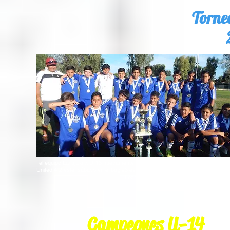
Torne
el equipo La laja div. U-13 nuevamente se corono campeón al derrotar a Des
United 4-2 este sábado en el bag.#3 es Tri-Campeon felicidades a su coach p
Ledezma.
Campeones U-14