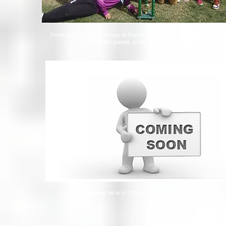
Domingo 6 de marzo se jugo la final de la categoría U-12 quedando co
Campeón pumas al derrotar a Manchester.
Sub-Campeones de la U-12 Manchester Muchas felicidades!!!!!