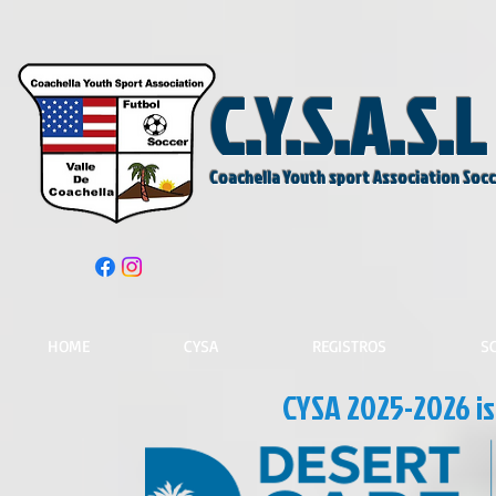
C.Y.S.A.S.L
Coachella Youth sport Association Soc
HOME
CYSA
REGISTROS
S
CYSA 2025-2026 i