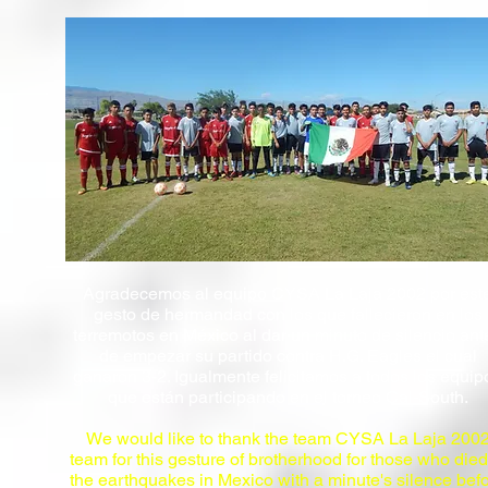
Agradecemos al equipo CYSA La Laja 2002 por est
gesto de hermandad con los que fallecieron en los
terremotos en México al dar un minuto de silencio ant
de empezar su partido contra H.G. Eagles el cual
ganaron 3-2. Igualmente felicitamos a todos los equip
que están participando en el torneo Cal-South.
We would like to thank the team CYSA La Laja 200
team for this gesture of brotherhood for those who died
the earthquakes in Mexico with a minute's silence bef