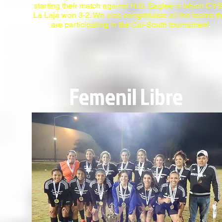
starting their match against H.G. Eagles in which CY
La Laja won 3-2. We also congratulate all the teams th
are participating in the Cal-South tournament
.
Femenil Libre