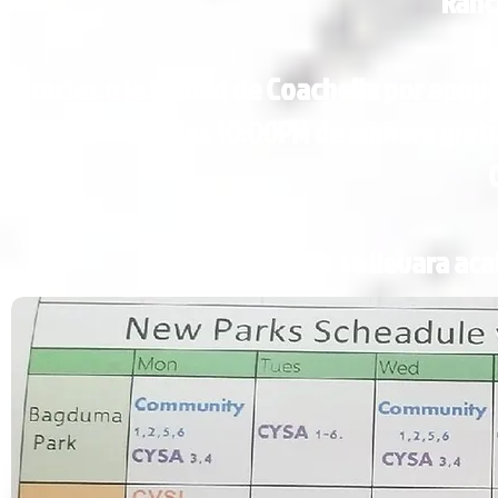
Ranc
Gracias a la Ciudad de Coachella por apoy
parques hasta las 10:00PM de manera grat
Este cambio se llevara acab