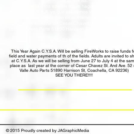
de la ave 53.
Se les invita a los adultos a que hagan sus compras en e
puesto de C.Y.S.A. ya que estaremos vendiendo desde el 
27 de junio a el 4de julio en el mismo lugar del año pasa
en la esquina de Cesar Chavez St. Y Avenida 52
(El Valle Auto Parts 51890 Harrison St, Coachella, CA 922
LOS ESPERAMOS!!!!
This Year Again C.Y.S.A. Will be selling FireWorks to raise funds f
field and water payments of th of the fields. Adults are invited to s
at C.Y.S.A. As we will be selling from June 27 to July 4 at the sa
place as last year at the corner of Cesar Chavez St. And Ave. 52 
Valle Auto Parts 51890 Harrison St, Coachella, CA 92236)
SEE YOU THERE!!!!
© 2015 Proudly created by JAGraphicMedia