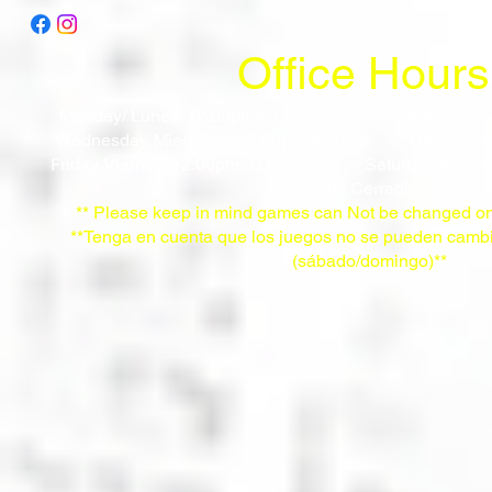
Office Hours
Monday/ Lunes: 12:00pm-5:00pm
Tuesday / 
Wednesday. Miercoles: 12:00pm-5:00pm
Thrusday/
Friday. Viernes: 12:00pm-5:00pm
Saturday & Sun
Closed / Cerrado
** Please keep in mind games can Not be changed on
**Tenga en cuenta que los juegos no se pueden cambi
(sábado/domingo)**